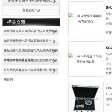
绝缘子零值检测电压分布测试仪
BH
查看全部产品
BH
量。
表和
掌握回路电阻自动测试仪的安全使用秘籍
更新
如何选择绝缘电阻测试仪和兆欧表？
SG
接触回路电阻测试仪在电气系统的维护和
SG
具。
管理中发挥着重要作用
市场需求推动直流电阻测试仪的技术革新
业人
障线
红外线热成像仪在汽车性能检测方面的应
更新
用案例
D
DS
测
程